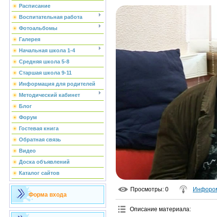
Расписание
Воспитательная работа
Фотоальбомы
Галерея
Начальная школа 1-4
Средняя школа 5-8
Старшая школа 9-11
Информация для родителей
Методический кабинет
Блог
Форум
Гостевая книга
Обратная связь
Видео
Доска объявлений
Каталог сайтов
Просмотры
: 0
Инфоро
Форма входа
Описание материала
: