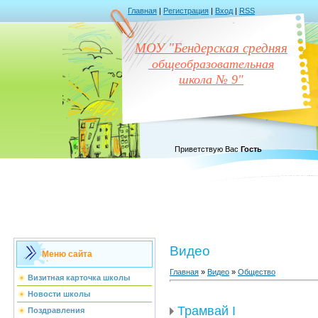
Главная
|
Регистрация
|
Вход
|
RSS
МОУ "Бендерская средняя
общеобразовательная
школа № 9"
Приветствую Вас
Гость
Видео
Меню сайта
Главная
»
Видео
»
Общество
Визитная карточка школы
Новости школы
Трамвай I
Поздравления