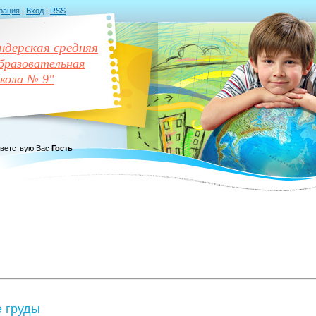
рация
|
Вход
|
RSS
дерская средняя
разовательная
кола № 9"
ветствую Вас
Гость
 груды