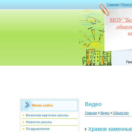
Главная
|
Регист
МОУ "Бен
общеоб
ш
При
Видео
Меню сайта
Главная
»
Видео
»
Общество
Визитная карточка школы
Новости школы
Храмов каменные
Поздравления