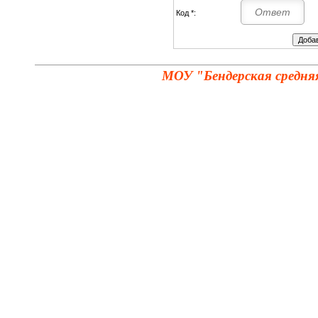
Код *:
МОУ "Бендерская средня