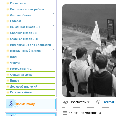
Расписание
Воспитательная работа
Фотоальбомы
Галерея
Начальная школа 1-4
Средняя школа 5-8
Старшая школа 9-11
Информация для родителей
Методический кабинет
Блог
Форум
Гостевая книга
Обратная связь
Видео
Доска объявлений
Каталог сайтов
Просмотры
: 0
Internet
Форма входа
Описание материала
: