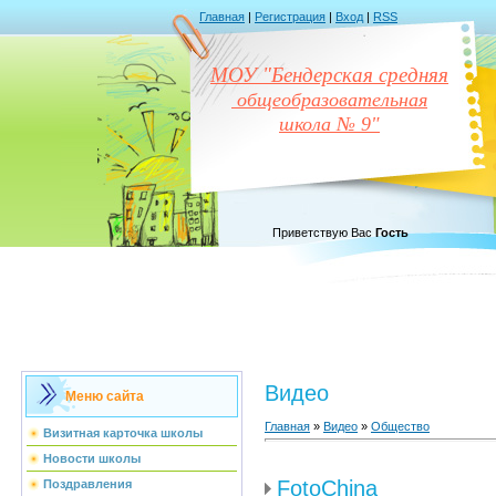
Главная
|
Регистрация
|
Вход
|
RSS
МОУ "Бендерская средняя
общеобразовательная
школа № 9"
Приветствую Вас
Гость
Видео
Меню сайта
Главная
»
Видео
»
Общество
Визитная карточка школы
Новости школы
FotoChina
Поздравления