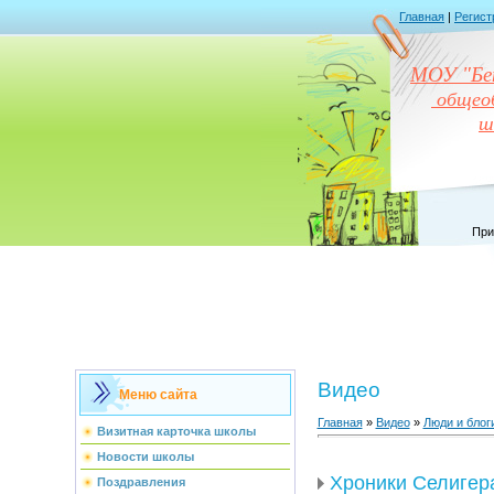
Главная
|
Регист
МОУ "Бен
общеоб
ш
При
Видео
Меню сайта
Главная
»
Видео
»
Люди и блог
Визитная карточка школы
Новости школы
Хроники Селигера
Поздравления