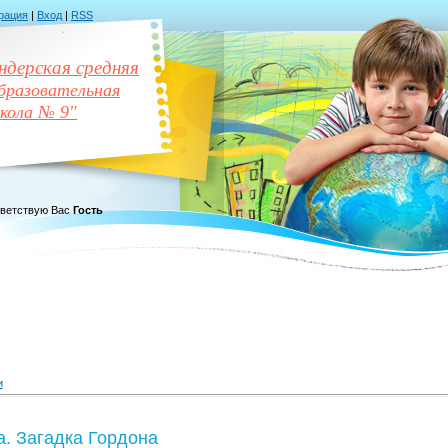
рация
|
Вход
|
RSS
дерская средняя
разовательная
кола № 9"
ветствую Вас
Гость
и
. Загадка Гордона