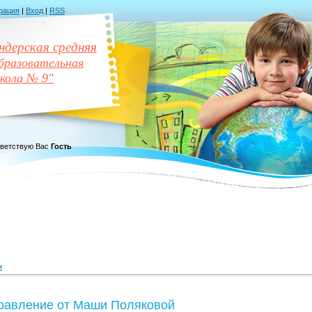
рация
|
Вход
|
RSS
дерская средняя
разовательная
кола № 9"
ветствую Вас
Гость
и
равление от Маши Поляковой