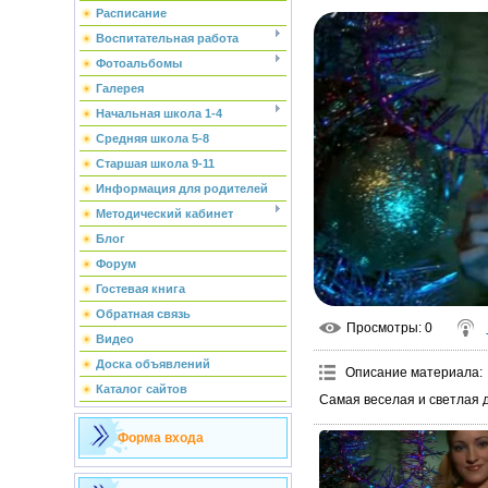
Расписание
Воспитательная работа
Фотоальбомы
Галерея
Начальная школа 1-4
Средняя школа 5-8
Старшая школа 9-11
Информация для родителей
Методический кабинет
Блог
Форум
Гостевая книга
Обратная связь
Просмотры
: 0
Видео
Доска объявлений
Описание материала
:
Каталог сайтов
Самая веселая и светлая 
Форма входа