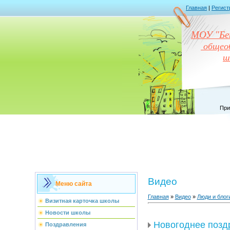
Главная
|
Регист
МОУ "Бен
общеоб
ш
При
Видео
Меню сайта
Главная
»
Видео
»
Люди и блог
Визитная карточка школы
Новости школы
Новогоднее позд
Поздравления