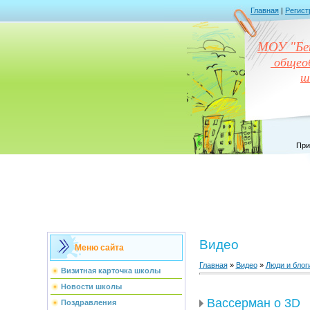
Главная
|
Регист
МОУ "Бен
общеоб
ш
При
Видео
Меню сайта
Главная
»
Видео
»
Люди и блог
Визитная карточка школы
Новости школы
Вассерман о 3D
Поздравления