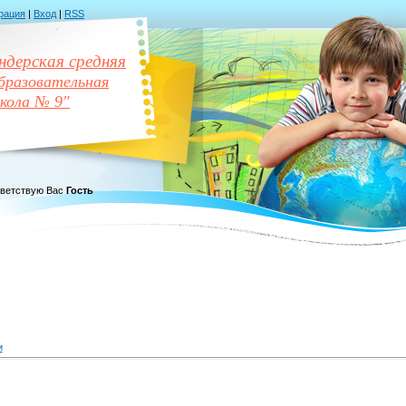
рация
|
Вход
|
RSS
дерская средняя
разовательная
кола № 9"
ветствую Вас
Гость
и