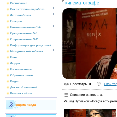
кинематографе
Расписание
Воспитательная работа
Фотоальбомы
Галерея
Начальная школа 1-4
Средняя школа 5-8
Старшая школа 9-11
Информация для родителей
Методический кабинет
Блог
Форум
Гостевая книга
Обратная связь
Видео
Просмотры
: 0
Свои та
Доска объявлений
Каталог сайтов
Описание материала
:
Рашид Нугманов: «Всегда есть рем
Форма входа