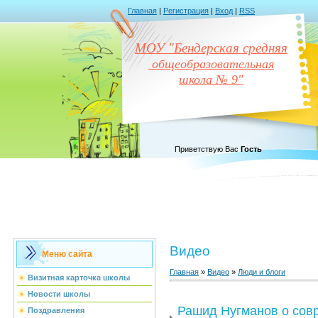
Главная
|
Регистрация
|
Вход
|
RSS
МОУ "Бендерская средняя
общеобразовательная
школа № 9"
Приветствую Вас
Гость
Видео
Меню сайта
Главная
»
Видео
»
Люди и блоги
Визитная карточка школы
Новости школы
Рашид Нугманов о сов
Поздравления