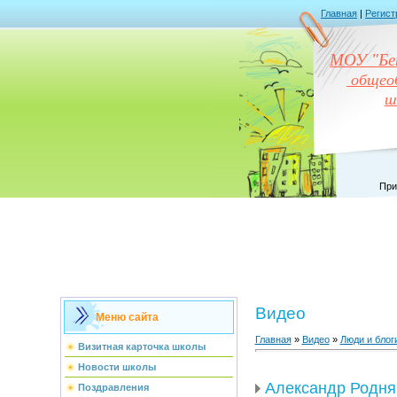
Главная
|
Регист
МОУ "Бен
общеоб
ш
При
Видео
Меню сайта
Главная
»
Видео
»
Люди и блог
Визитная карточка школы
Новости школы
Александр Родня
Поздравления