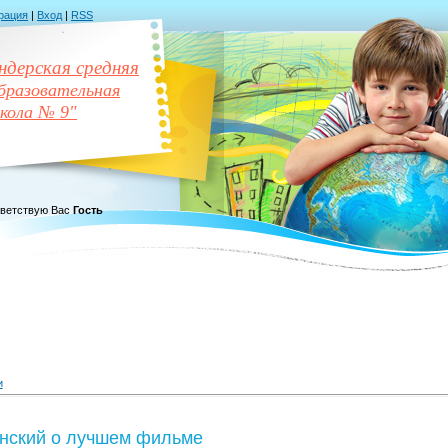
рация
|
Вход
|
RSS
дерская средняя
разовательная
кола № 9"
ветствую Вас
Гость
и
нский о лучшем фильме