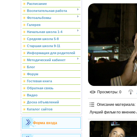
Расписание
Воспитательная работа
Фотоальбомы
Галерея
Начальная школа 1-4
Средняя школа 5-8
Старшая школа 9-11
Информация для родителей
Методический кабинет
Блог
Форум
Гостевая книга
Обратная связь
Просмотры
: 0
Видео
Доска объявлений
Описание материала
:
Каталог сайтов
Лучший фильм по мнению А
Форма входа