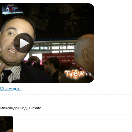
30 секунд о...
лександра Роднянского.