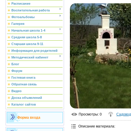
Расписание
Воспитательная работа
Фотоальбомы
Галерея
Начальная школа 1-4
Средняя школа 5-8
Старшая школа 9-11
Информация для родителей
Методический кабинет
Блог
Форум
Гостевая книга
Обратная связь
Видео
Доска объявлений
Каталог сайтов
Просмотры
: 0
Садовод
Форма входа
Описание материала
: