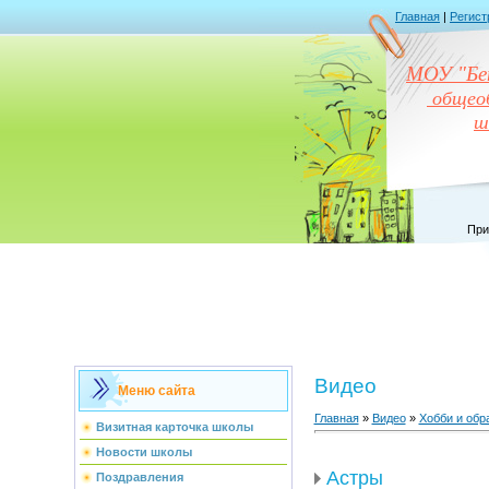
Главная
|
Регист
МОУ "Бен
общеоб
ш
При
Видео
Меню сайта
Главная
»
Видео
»
Хобби и обр
Визитная карточка школы
Новости школы
Астры
Поздравления