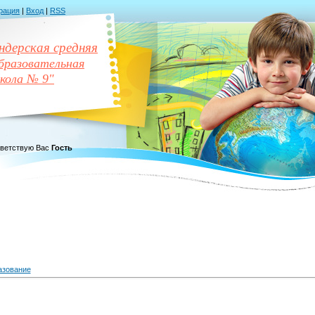
рация
|
Вход
|
RSS
дерская средняя
разовательная
кола № 9"
ветствую Вас
Гость
азование