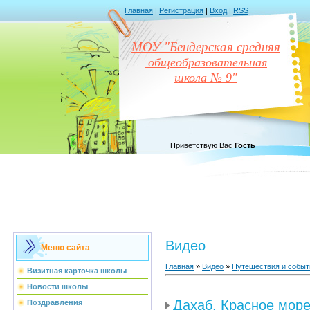
Главная
|
Регистрация
|
Вход
|
RSS
МОУ "Бендерская средняя
общеобразовательная
школа № 9"
Приветствую Вас
Гость
Видео
Меню сайта
Главная
»
Видео
»
Путешествия и событ
Визитная карточка школы
Новости школы
Дахаб. Красное море
Поздравления