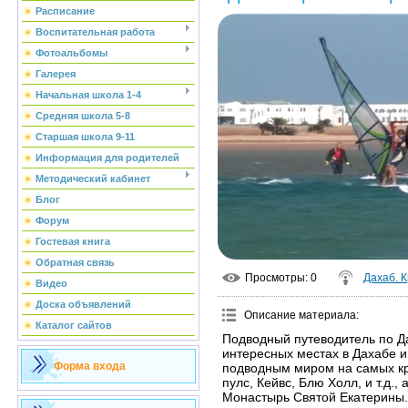
Расписание
Воспитательная работа
Фотоальбомы
Галерея
Начальная школа 1-4
Средняя школа 5-8
Старшая школа 9-11
Информация для родителей
Методический кабинет
Блог
Форум
Гостевая книга
Обратная связь
Просмотры
: 0
Дахаб. 
Видео
Доска объявлений
Описание материала
:
Каталог сайтов
Подводный путеводитель по Д
интересных местах в Дахабе и 
Форма входа
подводным миром на самых кр
пулс, Кейвс, Блю Холл, и т.д.,
Монастырь Святой Екатерины.