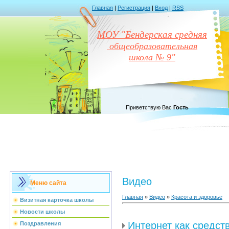
Главная
|
Регистрация
|
Вход
|
RSS
МОУ "Бендерская средняя
общеобразовательная
школа № 9"
Приветствую Вас
Гость
Видео
Меню сайта
Главная
»
Видео
»
Красота и здоровье
Визитная карточка школы
Новости школы
Интернет как средст
Поздравления