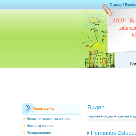
Главная
|
Регист
МОУ "Бен
общеоб
ш
При
Видео
Меню сайта
Главная
»
Видео
»
Красота и з
Визитная карточка школы
Новости школы
Hermanos Estebe
Поздравления