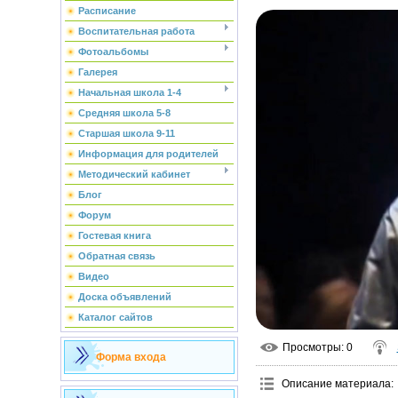
Расписание
Воспитательная работа
Фотоальбомы
Галерея
Начальная школа 1-4
Средняя школа 5-8
Старшая школа 9-11
Информация для родителей
Методический кабинет
Блог
Форум
Гостевая книга
Обратная связь
Видео
Доска объявлений
Каталог сайтов
Просмотры
: 0
Форма входа
Описание материала
: