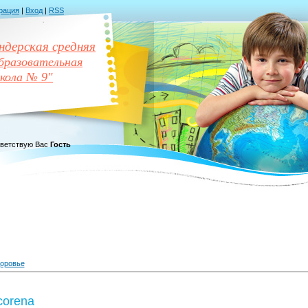
рация
|
Вход
|
RSS
дерская средняя
разовательная
кола № 9"
ветствую Вас
Гость
доровье
corena