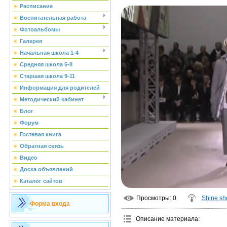
Расписание
Воспитательная работа
Фотоальбомы
Галерея
Начальная школа 1-4
Средняя школа 5-8
Старшая школа 9-11
Информация для родителей
Методический кабинет
Блог
Форум
Гостевая книга
Обратная связь
Видео
Доска объявлений
Каталог сайтов
Просмотры
: 0
Shine s
Форма входа
Описание материала
: