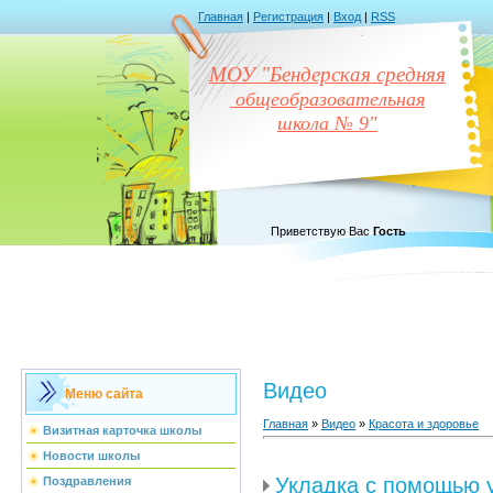
Главная
|
Регистрация
|
Вход
|
RSS
МОУ "Бендерская средняя
общеобразовательная
школа № 9"
Приветствую Вас
Гость
Видео
Меню сайта
Главная
»
Видео
»
Красота и здоровье
Визитная карточка школы
Новости школы
Укладка с помощью 
Поздравления