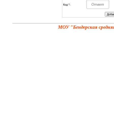
Код *:
МОУ "Бендерская средня