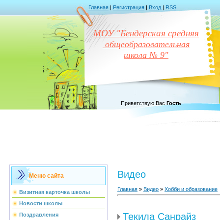
Главная
|
Регистрация
|
Вход
|
RSS
МОУ "Бендерская средняя
общеобразовательная
школа № 9"
Приветствую Вас
Гость
Видео
Меню сайта
Главная
»
Видео
»
Хобби и образование
Визитная карточка школы
Новости школы
Текила Санрайз
Поздравления