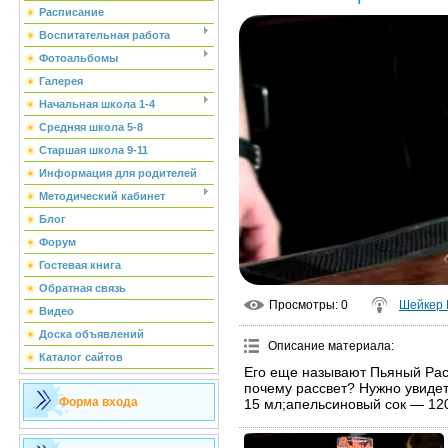
Расписание
Воспитательная работа
Фотоальбомы
Галерея
Начальная школа 1-4
Средняя школа 5-8
Старшая школа 9-11
Информация для родителей
Методический кабинет
Блог
Форум
Гостевая книга
Обратная связь
Просмотры
: 0
Шейкер
Видео
Доска объявлений
Описание материала
:
Каталог сайтов
Его еще называют Пьяный Рас
почему рассвет? Нужно увиде
Форма входа
15 мл;апельсиновый сок — 12