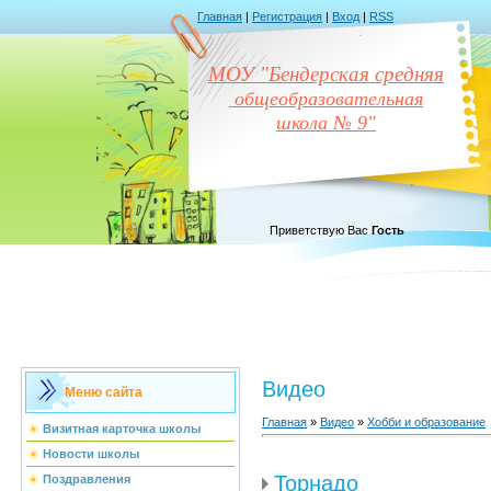
Главная
|
Регистрация
|
Вход
|
RSS
МОУ "Бендерская средняя
общеобразовательная
школа № 9"
Приветствую Вас
Гость
Видео
Меню сайта
Главная
»
Видео
»
Хобби и образование
Визитная карточка школы
Новости школы
Торнадо
Поздравления