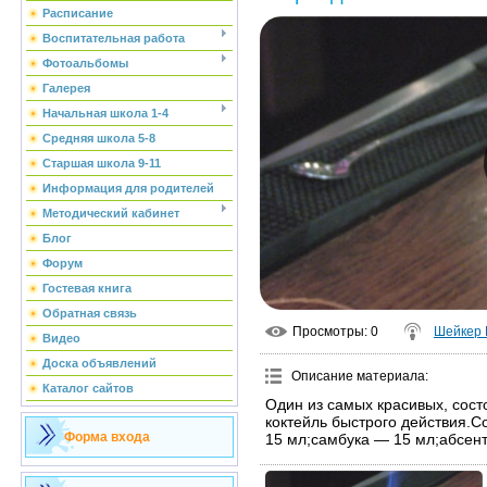
Расписание
Воспитательная работа
Фотоальбомы
Галерея
Начальная школа 1-4
Средняя школа 5-8
Старшая школа 9-11
Информация для родителей
Методический кабинет
Блог
Форум
Гостевая книга
Обратная связь
Просмотры
: 0
Шейкер
Видео
Доска объявлений
Описание материала
:
Каталог сайтов
Один из самых красивых, сос
коктейль быстрого действия.
Форма входа
15 мл;самбука — 15 мл;абсен