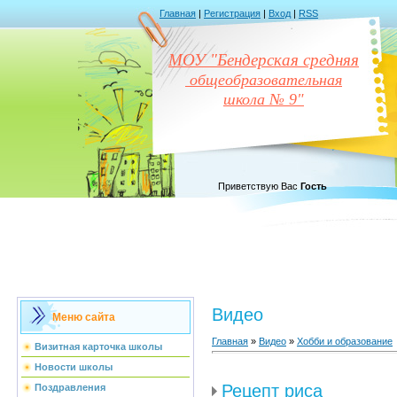
Главная
|
Регистрация
|
Вход
|
RSS
МОУ "Бендерская средняя
общеобразовательная
школа № 9"
Приветствую Вас
Гость
Видео
Меню сайта
Главная
»
Видео
»
Хобби и образование
Визитная карточка школы
Новости школы
Рецепт риса
Поздравления