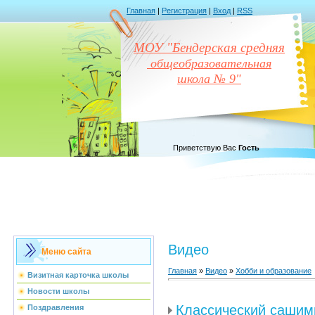
Главная
|
Регистрация
|
Вход
|
RSS
МОУ "Бендерская средняя
общеобразовательная
школа № 9"
Приветствую Вас
Гость
Видео
Меню сайта
Главная
»
Видео
»
Хобби и образование
Визитная карточка школы
Новости школы
Классический сашим
Поздравления