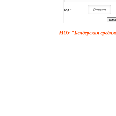
Код *:
МОУ "Бендерская средня