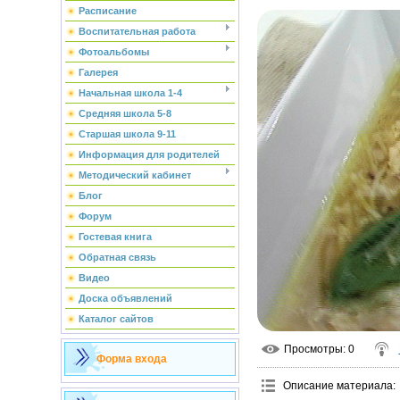
Расписание
Воспитательная работа
Фотоальбомы
Галерея
Начальная школа 1-4
Средняя школа 5-8
Старшая школа 9-11
Информация для родителей
Методический кабинет
Блог
Форум
Гостевая книга
Обратная связь
Видео
Доска объявлений
Каталог сайтов
Просмотры
: 0
Форма входа
Описание материала
: