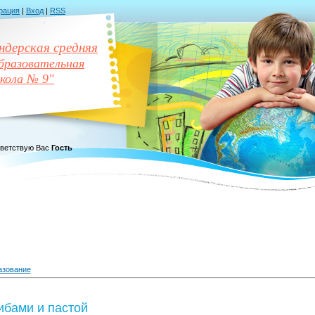
рация
|
Вход
|
RSS
дерская средняя
разовательная
кола № 9"
ветствую Вас
Гость
азование
рибами и пастой