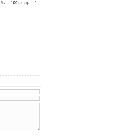
ибы — 100 гр;сыр — 1