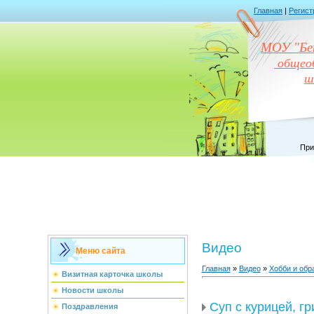
Главная
|
Регист
МОУ "Бен
общеоб
ш
При
Видео
Меню сайта
Главная
»
Видео
»
Хобби и обр
Визитная карточка школы
Новости школы
Суп с курицей, г
Поздравления