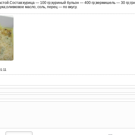
астой.Состав:курица — 100 гр;куриный бульон — 400 гр;вермишель — 30 гр;гр
ка;оливковое масло, соль, перец — по вкусу.
01:11