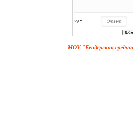
Код *:
МОУ "Бендерская средня