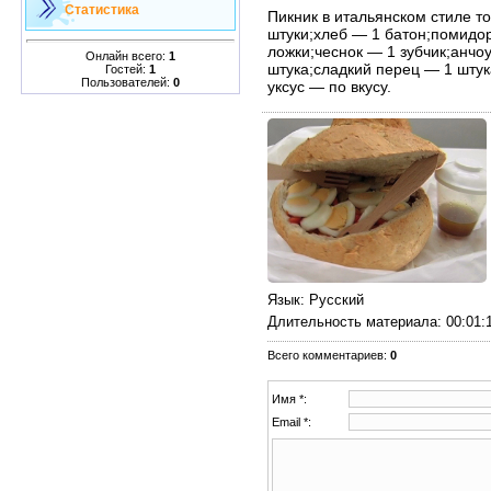
Статистика
Пикник в итальянском стиле т
штуки;хлеб — 1 батон;помидо
ложки;чеснок — 1 зубчик;анчо
Онлайн всего:
1
штука;сладкий перец — 1 штук
Гостей:
1
Пользователей:
0
уксус — по вкусу.
Язык
: Русский
Длительность материала
: 00:01:
Всего комментариев
:
0
Имя *:
Email *: