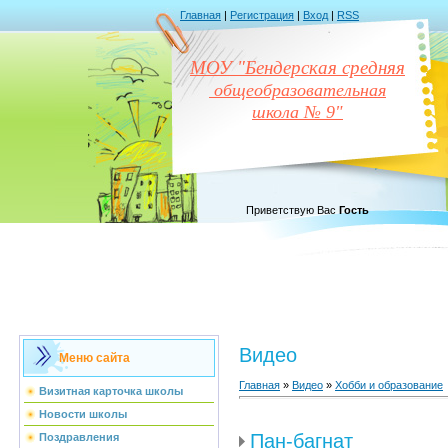
Главная
|
Регистрация
|
Вход
|
RSS
МОУ "Бендерская средняя
общеобразовательная
школа № 9"
Приветствую Вас
Гость
Видео
Меню сайта
Главная
»
Видео
»
Хобби и образование
Визитная карточка школы
Новости школы
Пан-багнат
Поздравления