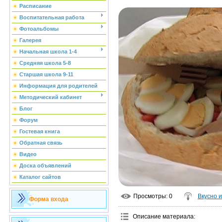
Расписание
Воспитательная работа
Фотоальбомы
Галерея
Начальная школа 1-4
Средняя школа 5-8
Старшая школа 9-11
Информация для родителей
Методический кабинет
Блог
Форум
Гостевая книга
Обратная связь
Видео
Доска объявлений
Каталог сайтов
Просмотры
: 0
Вкусно 
Форма входа
Описание материала
: