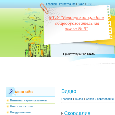
Главная
|
Регистрация
|
Вход
|
RSS
МОУ "Бендерская средняя
общеобразовательная
школа № 9"
Приветствую Вас
Гость
Видео
Меню сайта
Главная
»
Видео
»
Хобби и образование
Визитная карточка школы
Новости школы
Скордалия
Поздравления