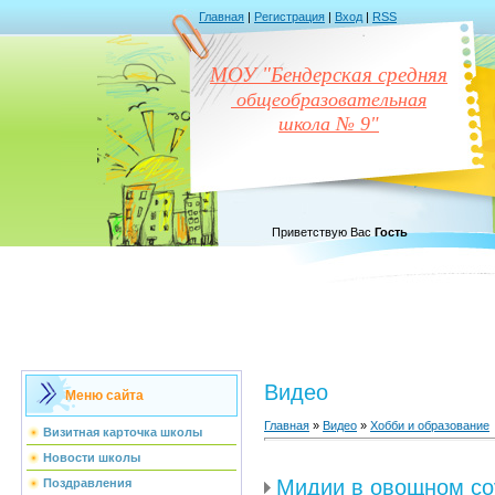
Главная
|
Регистрация
|
Вход
|
RSS
МОУ "Бендерская средняя
общеобразовательная
школа № 9"
Приветствую Вас
Гость
Видео
Меню сайта
Главная
»
Видео
»
Хобби и образование
Визитная карточка школы
Новости школы
Мидии в овощном со
Поздравления