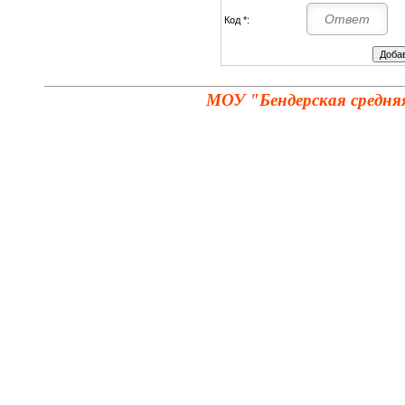
Код *:
МОУ "Бендерская средня