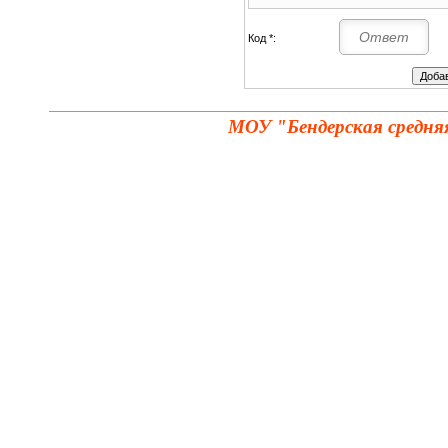
Код *:
МОУ "Бендерская средня