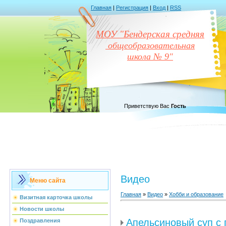
Главная
|
Регистрация
|
Вход
|
RSS
МОУ "Бендерская средняя
общеобразовательная
школа № 9"
Приветствую Вас
Гость
Видео
Меню сайта
Главная
»
Видео
»
Хобби и образование
Визитная карточка школы
Новости школы
Апельсиновый суп с
Поздравления