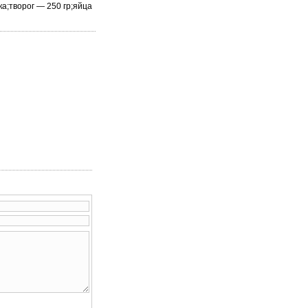
а;творог — 250 гр;яйца