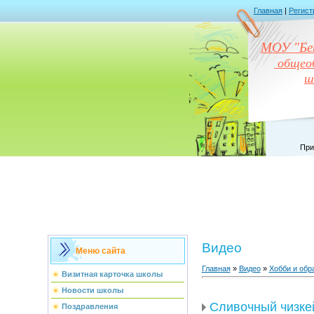
Главная
|
Регист
МОУ "Бен
общеоб
ш
При
Видео
Меню сайта
Главная
»
Видео
»
Хобби и обр
Визитная карточка школы
Новости школы
Сливочный чизке
Поздравления