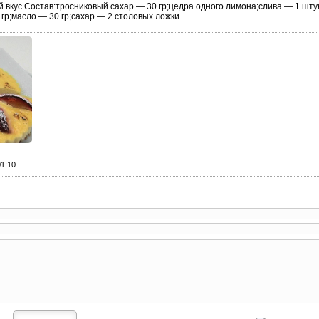
 вкус.Состав:тросниковый сахар — 30 гр;цедра одного лимона;слива — 1 штук
гр;масло — 30 гр;сахар — 2 столовых ложки.
01:10