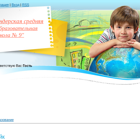
рация
|
Вход
|
RSS
дерская средняя
разовательная
кола № 9"
ветствую Вас
Гость
азование
йк