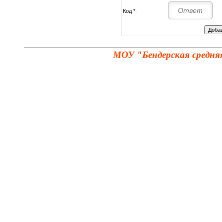
Код *:
МОУ "Бендерская средня