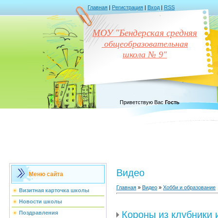
Главная
|
Регистрация
|
Вход
|
RSS
МОУ "Бендерская средняя
общеобразовательная
школа № 9"
Приветствую Вас
Гость
Видео
Меню сайта
Главная
»
Видео
»
Хобби и образование
Визитная карточка школы
Новости школы
Короны из клубники 
Поздравления