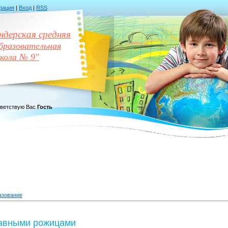
рация
|
Вход
|
RSS
дерская средняя
разовательная
кола № 9"
ветствую Вас
Гость
азование
авными рожицами