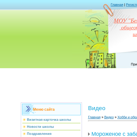
Главная
|
Регист
МОУ "Бен
общеоб
ш
При
Видео
Меню сайта
Главная
»
Видео
»
Хобби и обр
Визитная карточка школы
Новости школы
Мороженое с заб
Поздравления