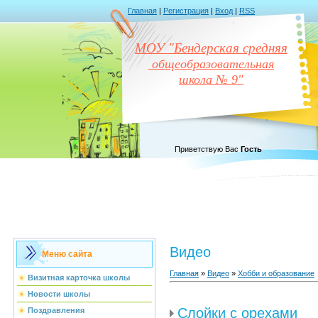
Главная
|
Регистрация
|
Вход
|
RSS
МОУ "Бендерская средняя
общеобразовательная
школа № 9"
Приветствую Вас
Гость
Видео
Меню сайта
Главная
»
Видео
»
Хобби и образование
Визитная карточка школы
Новости школы
Слойки с орехами
Поздравления