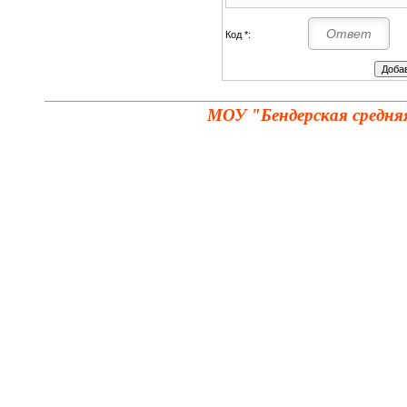
Код *:
МОУ "Бендерская средня