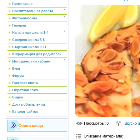
Расписание
Воспитательная работа
Фотоальбомы
Галерея
Начальная школа 1-4
Средняя школа 5-8
Старшая школа 9-11
Информация для родителей
Методический кабинет
Блог
Форум
Гостевая книга
Обратная связь
Видео
Доска объявлений
Каталог сайтов
Просмотры
: 0
Вкусно 
Форма входа
Описание материала
: