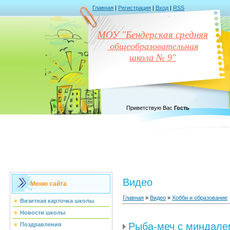
Главная
|
Регистрация
|
Вход
|
RSS
МОУ "Бендерская средняя
общеобразовательная
школа № 9"
Приветствую Вас
Гость
Видео
Меню сайта
Главная
»
Видео
»
Хобби и образование
Визитная карточка школы
Новости школы
Рыба-меч с миндале
Поздравления