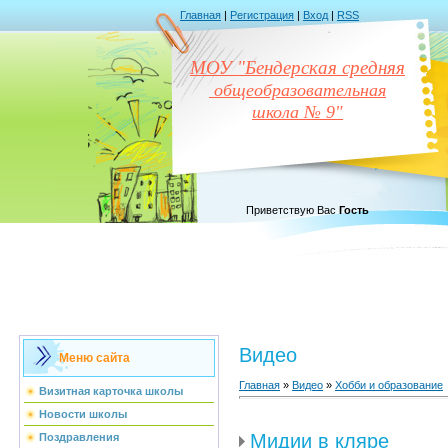
Главная
|
Регистрация
|
Вход
|
RSS
МОУ "Бендерская средняя
общеобразовательная
школа № 9"
Приветствую Вас
Гость
Видео
Меню сайта
Главная
»
Видео
»
Хобби и образование
Визитная карточка школы
Новости школы
Мидии в кляре
Поздравления