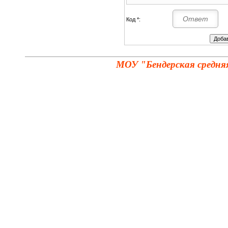
Код *:
МОУ "Бендерская средня