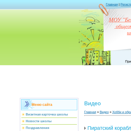
Главная
|
Регист
МОУ "Бен
общеоб
ш
При
Видео
Меню сайта
Главная
»
Видео
»
Хобби и обр
Визитная карточка школы
Новости школы
Пиратский кораб
Поздравления