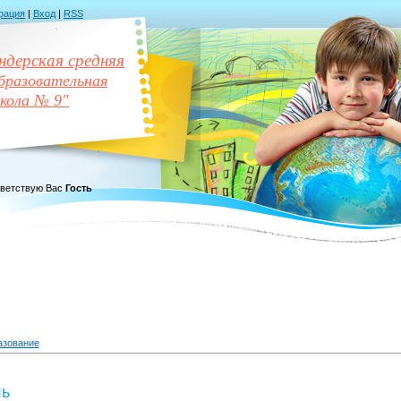
рация
|
Вход
|
RSS
дерская средняя
разовательная
кола № 9"
ветствую Вас
Гость
азование
ль