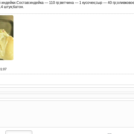
 индейки.Состав:индейка — 110 гр;ветчина — 1 кусочек;сыр — 40 гр;оливково
4 штук;батон.
01:07