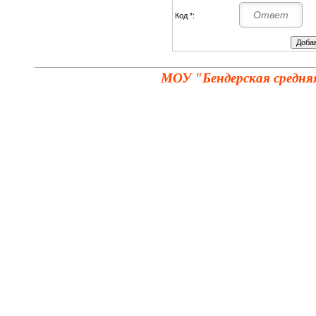
Код *:
МОУ "Бендерская средня