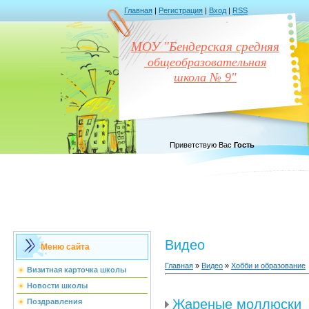
Главная
|
Регистрация
|
Вход
|
RSS
МОУ "Бендерская средняя
общеобразовательная
школа № 9"
Приветствую Вас
Гость
Видео
Меню сайта
Главная
»
Видео
»
Хобби и образование
Визитная карточка школы
Новости школы
Жареные моллюски
Поздравления