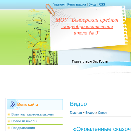
Главная
|
Регистрация
|
Вход
|
RSS
МОУ "Бендерская средняя
общеобразовательная
школа № 9"
Приветствую Вас
Гость
Видео
Меню сайта
Главная
»
Видео
»
Спорт
Визитная карточка школы
Новости школы
«Окрыленные сказоч
Поздравления