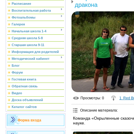
дракона
Расписание
Воспитательная работа
Фотоальбомы
Галерея
Начальная школа 1-4
Средняя школа 5-8
Старшая школа 9-11
Информация для родителей
Методический кабинет
Блог
Форум
Гостевая книга
Обратная связь
Видео
Просмотры
: 0
1. Red B
Доска объявлений
Каталог сайтов
Описание материала
:
Команда «Окрыленные сказочн
Форма входа
науке.