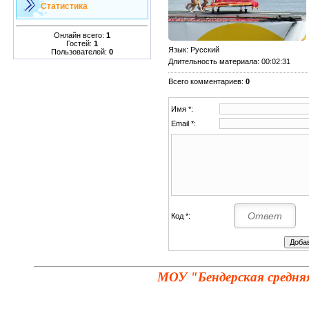
Статистика
Онлайн всего:
1
Гостей:
1
Язык
: Русский
Пользователей:
0
Длительность материала
: 00:02:31
Всего комментариев
:
0
Имя *:
Email *:
Код *:
МОУ "Бендерская средня