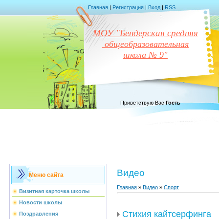
Главная
|
Регистрация
|
Вход
|
RSS
МОУ "Бендерская средняя
общеобразовательная
школа № 9"
Приветствую Вас
Гость
Видео
Меню сайта
Главная
»
Видео
»
Спорт
Визитная карточка школы
Новости школы
Стихия кайтсерфинга
Поздравления