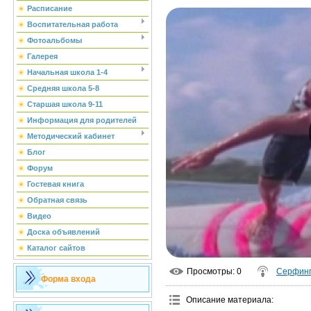
Расписание
Воспитательная работа
Фотоальбомы
Галерея
Начальная школа 1-4
Средняя школа 5-8
Старшая школа 9-11
Информация для родителей
Методический кабинет
Блог
Форум
Гостевая книга
Обратная связь
Видео
Доска объявлений
Каталог сайтов
Просмотры
: 0
Серфин
Форма входа
Описание материала
: