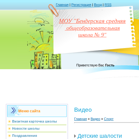
Главная
|
Регистрация
|
Вход
|
RSS
МОУ "Бендерская средняя
общеобразовательная
школа № 9"
Приветствую Вас
Гость
Видео
Меню сайта
Главная
»
Видео
»
Спорт
Визитная карточка школы
Новости школы
Детские шалости
Поздравления