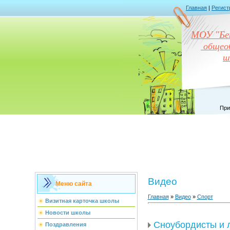
Главная
|
Регист
МОУ "Бен
общеоб
ш
При
Видео
Меню сайта
Главная
»
Видео
»
Спорт
Визитная карточка школы
Новости школы
Сноубордисты и 
Поздравления