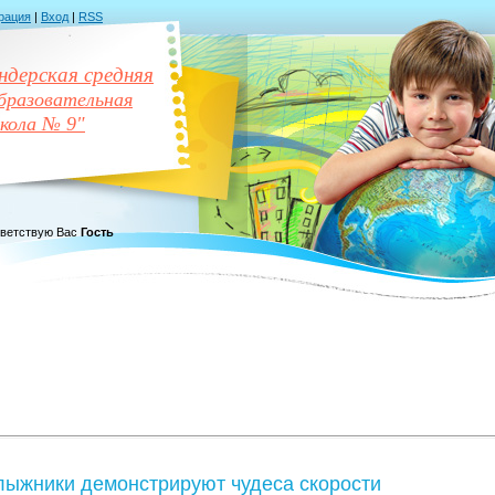
рация
|
Вход
|
RSS
дерская средняя
разовательная
кола № 9"
ветствую Вас
Гость
лыжники демонстрируют чудеса скорости