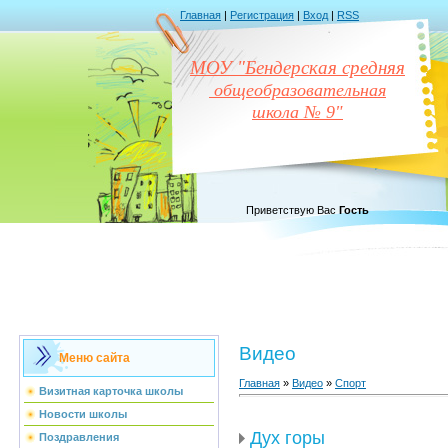
Главная
|
Регистрация
|
Вход
|
RSS
МОУ "Бендерская средняя
общеобразовательная
школа № 9"
Приветствую Вас
Гость
Видео
Меню сайта
Главная
»
Видео
»
Спорт
Визитная карточка школы
Новости школы
Дух горы
Поздравления