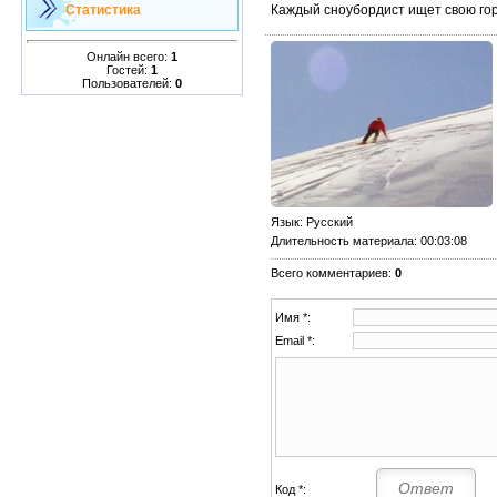
Каждый сноубордист ищет свою гору
Статистика
Онлайн всего:
1
Гостей:
1
Пользователей:
0
Язык
: Русский
Длительность материала
: 00:03:08
Всего комментариев
:
0
Имя *:
Email *:
Код *: