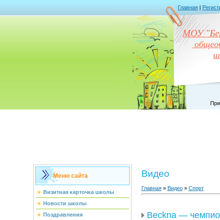
Главная
|
Регист
МОУ "Бен
общеоб
ш
При
Видео
Меню сайта
Главная
»
Видео
»
Спорт
Визитная карточка школы
Новости школы
Beckna — чемпио
Поздравления