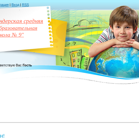
рация
|
Вход
|
RSS
дерская средняя
разовательная
кола № 9"
ветствую Вас
Гость
н!