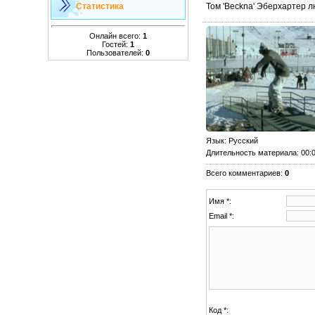
Том 'Beckna' Эберхартер лю
Статистика
Онлайн всего:
1
Гостей:
1
Пользователей:
0
Язык
: Русский
Длительность материала
: 00:
Всего комментариев
:
0
Имя *:
Email *:
Код *: