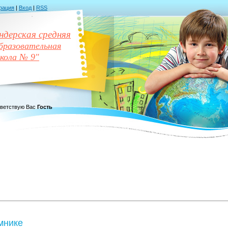
рация
|
Вход
|
RSS
дерская средняя
разовательная
кола № 9"
ветствую Вас
Гость
мнике