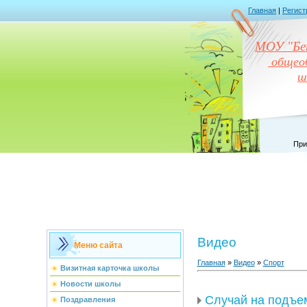
Главная
|
Регист
МОУ "Бен
общеоб
ш
При
Видео
Меню сайта
Главная
»
Видео
»
Спорт
Визитная карточка школы
Новости школы
Случай на подъе
Поздравления