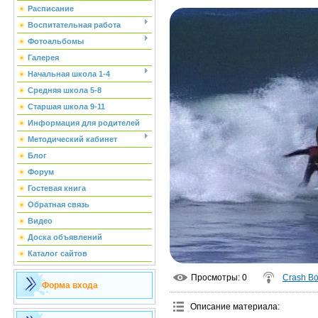
Расписание
Воспитательная работа
Фотоальбомы
Галерея
Начальная школа 1-4
Средняя школа 5-8
Старшая школа 9-11
Информация для родителей
Методический кабинет
Блог
Форум
Гостевая книга
Обратная связь
Видео
Доска объявлений
Каталог сайтов
Просмотры
: 0
Crash B
Форма входа
Описание материала
: