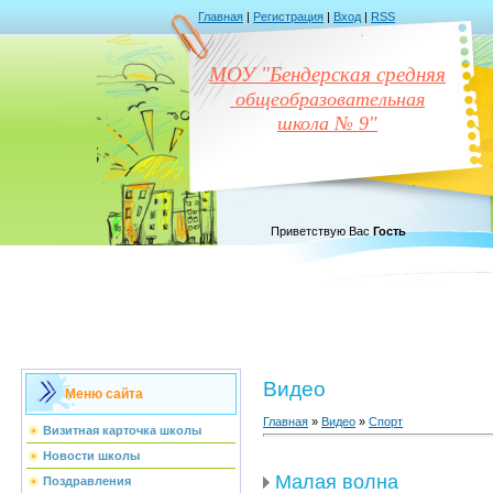
Главная
|
Регистрация
|
Вход
|
RSS
МОУ "Бендерская средняя
общеобразовательная
школа № 9"
Приветствую Вас
Гость
Видео
Меню сайта
Главная
»
Видео
»
Спорт
Визитная карточка школы
Новости школы
Малая волна
Поздравления