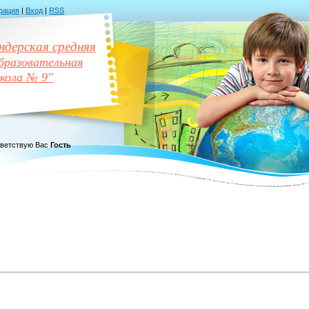
рация
|
Вход
|
RSS
дерская средняя
разовательная
кола № 9"
ветствую Вас
Гость