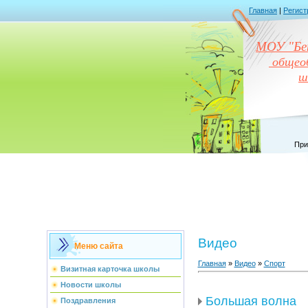
Главная
|
Регист
МОУ "Бен
общеоб
ш
При
Видео
Меню сайта
Главная
»
Видео
»
Спорт
Визитная карточка школы
Новости школы
Большая волна
Поздравления