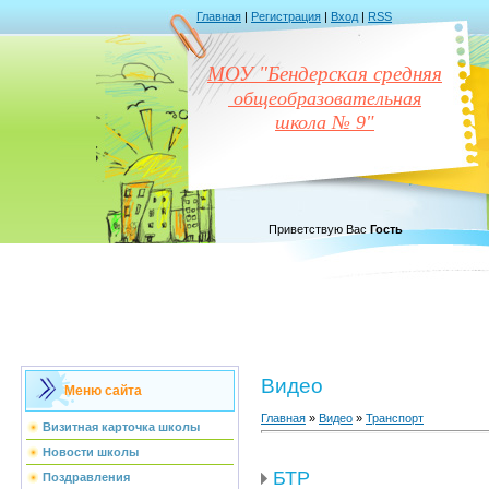
Главная
|
Регистрация
|
Вход
|
RSS
МОУ "Бендерская средняя
общеобразовательная
школа № 9"
Приветствую Вас
Гость
Видео
Меню сайта
Главная
»
Видео
»
Транспорт
Визитная карточка школы
Новости школы
БТР
Поздравления