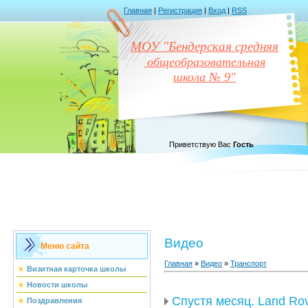
Главная
|
Регистрация
|
Вход
|
RSS
МОУ "Бендерская средняя
общеобразовательная
школа № 9"
Приветствую Вас
Гость
Видео
Меню сайта
Главная
»
Видео
»
Транспорт
Визитная карточка школы
Новости школы
Спустя месяц. Land Rov
Поздравления