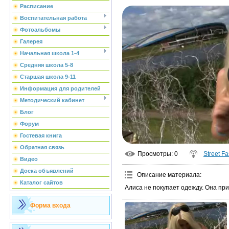
Расписание
Воспитательная работа
Фотоальбомы
Галерея
Начальная школа 1-4
Средняя школа 5-8
Старшая школа 9-11
Информация для родителей
Методический кабинет
Блог
Форум
Гостевая книга
Обратная связь
Просмотры
: 0
Street F
Видео
Доска объявлений
Описание материала
:
Каталог сайтов
Алиса не покупает одежду. Она при
Форма входа