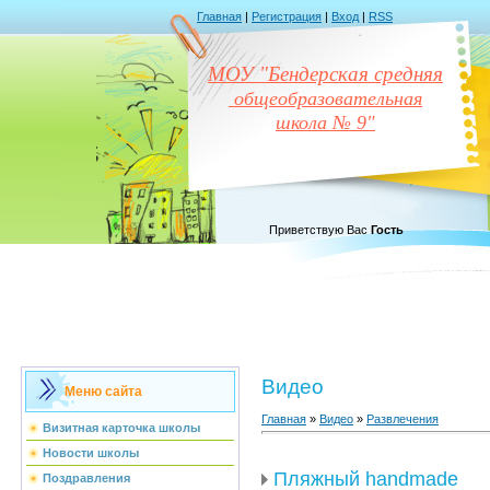
Главная
|
Регистрация
|
Вход
|
RSS
МОУ "Бендерская средняя
общеобразовательная
школа № 9"
Приветствую Вас
Гость
Видео
Меню сайта
Главная
»
Видео
»
Развлечения
Визитная карточка школы
Новости школы
Пляжный handmade
Поздравления