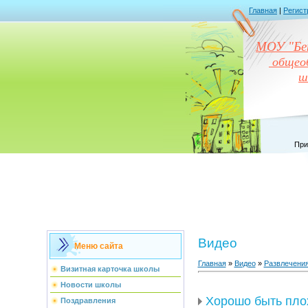
Главная
|
Регист
МОУ "Бен
общеоб
ш
При
Видео
Меню сайта
Главная
»
Видео
»
Развлечени
Визитная карточка школы
Новости школы
Хорошо быть плох
Поздравления