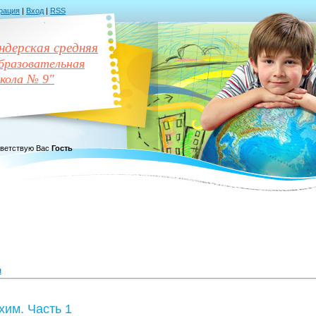
рация
|
Вход
|
RSS
дерская средняя
разовательная
кола № 9"
ветствую Вас
Гость
я
им. Часть 1