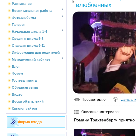
влюбленных
Расписание
Воспитательная работа
Фотоальбомы
Галерея
Начальная школа 1-4
Средняя школа 5-8
Старшая школа 9-11
Информация для родителей
Методический кабинет
Блог
Форум
Гостевая книга
Обратная связь
Видео
Просмотры
: 0
День вл
Доска объявлений
Каталог сайтов
Описание материала
:
Роману Трахтенбергу приятн
Форма входа