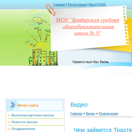
Главная
|
Регистрация
|
Вход
|
RSS
МОУ "Бендерская средняя
общеобразовательная
школа № 9"
Приветствую Вас
Гость
Видео
Меню сайта
Главная
»
Видео
»
Развлечения
Визитная карточка школы
Новости школы
Чем займется Трахте
Поздравления