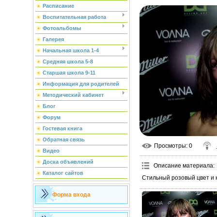
Расписание
Воспитательная работа
Фотоальбомы
Галерея
Начальная школа 1-4
Средняя школа 5-8
Старшая школа 9-11
Информация для родителей
Методический кабинет
Блог
Форум
Гостевая книга
Обратная связь
Просмотры
: 0
Видео
Доска объявлений
Описание материала
:
Каталог сайтов
Стильный розовый цвет и 
Форма входа