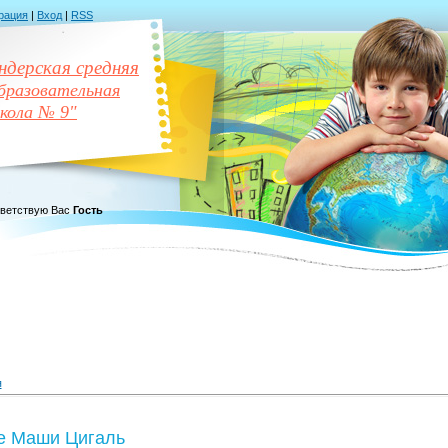
рация
|
Вход
|
RSS
дерская средняя
разовательная
кола № 9"
ветствую Вас
Гость
я
е Маши Цигаль