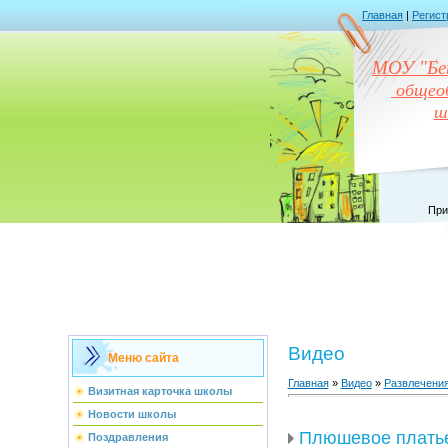
Главная
|
Регист
МОУ "Бен
общеоб
ш
При
Видео
Меню сайта
Главная
»
Видео
»
Развлечени
Визитная карточка школы
Новости школы
Плюшевое плать
Поздравления