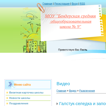
Главная
|
Регистрация
|
Вход
|
RSS
МОУ "Бендерская средняя
общеобразовательная
школа № 9"
Приветствую Вас
Гость
Видео
Меню сайта
Главная
»
Видео
»
Развлечения
Визитная карточка школы
Новости школы
Галстук-селедка и запо
Поздравления