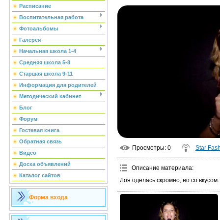
Расписание
Воспитательная работа
Фотоальбомы
Галерея
Начальная школа 1-4
Средняя школа 5-8
Старшая школа 9-11
Информация для родителей
Методический кабинет
Блог
Форум
Гостевая книга
Обратная связь
Просмотры
: 0
Star Fas
Видео
Доска объявлений
Описание материала
:
Каталог сайтов
Лоя оделась скромно, но со вкусом.
Форма входа